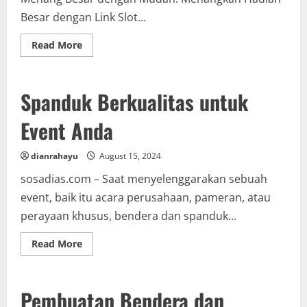
Besar dengan Link Slot...
Read
Read More
more
about
Link
Slot
Online
Spanduk Berkualitas untuk
Dewatogel:
Cara
Menang
Event Anda
Besar
dengan
Mudah
dianrahayu
August 15, 2024
sosadias.com – Saat menyelenggarakan sebuah
event, baik itu acara perusahaan, pameran, atau
perayaan khusus, bendera dan spanduk...
Read
Read More
more
about
Spanduk
Berkualitas
untuk
Pembuatan Bendera dan
Event