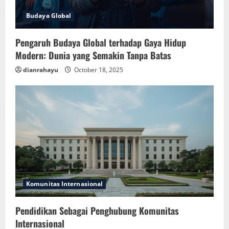
Budaya Global
Pengaruh Budaya Global terhadap Gaya Hidup
Modern: Dunia yang Semakin Tanpa Batas
dianrahayu
October 18, 2025
Komunitas Internasional
Pendidikan Sebagai Penghubung Komunitas
Internasional