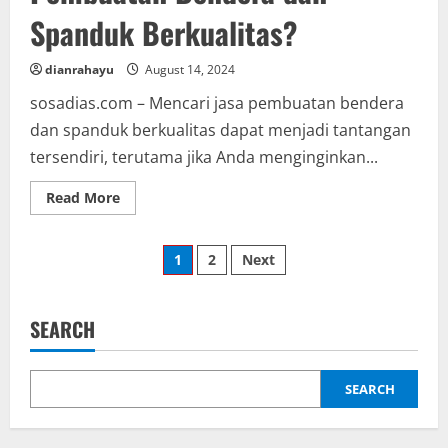
Anda
Spanduk Berkualitas?
dianrahayu
August 14, 2024
sosadias.com – Mencari jasa pembuatan bendera
dan spanduk berkualitas dapat menjadi tantangan
tersendiri, terutama jika Anda menginginkan...
Read
Read More
more
about
Pembuatan
Posts
Bendera
1
2
Next
dan
Spanduk
pagination
Berkualitas?
SEARCH
SEARCH