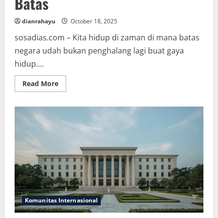
Batas
dianrahayu
October 18, 2025
sosadias.com – Kita hidup di zaman di mana batas
negara udah bukan penghalang lagi buat gaya
hidup....
Read
Read More
more
about
Pengaruh
Budaya
Global
terhadap
Gaya
Hidup
Modern:
Dunia
yang
Semakin
Tanpa
Batas
Komunitas Internasional