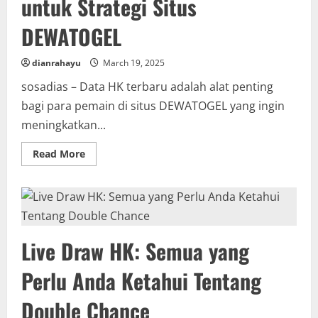
untuk Strategi Situs
DEWATOGEL
dianrahayu
March 19, 2025
sosadias – Data HK terbaru adalah alat penting
bagi para pemain di situs DEWATOGEL yang ingin
meningkatkan...
Read
Read More
more
about
Menggunakan
Data
HK
Terbaru
untuk
Strategi
Live Draw HK: Semua yang
Situs
DEWATOGEL
Perlu Anda Ketahui Tentang
Double Chance