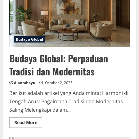
Budaya Global
Budaya Global: Perpaduan
Tradisi dan Modernitas
dianrahayu
October 2, 2025
Berikut adalah artikel yang Anda minta: Harmoni di
Tengah Arus: Bagaimana Tradisi dan Modernitas
Saling Melengkapi dalam...
Read
Read More
more
about
Budaya