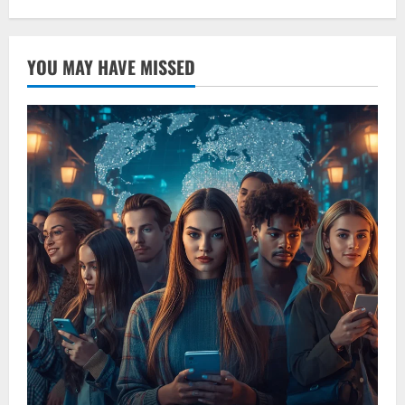
YOU MAY HAVE MISSED