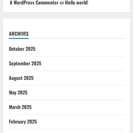
A WordPress Commenter
on
Hello world!
ARCHIVES
October 2025
September 2025
August 2025
May 2025
March 2025
February 2025