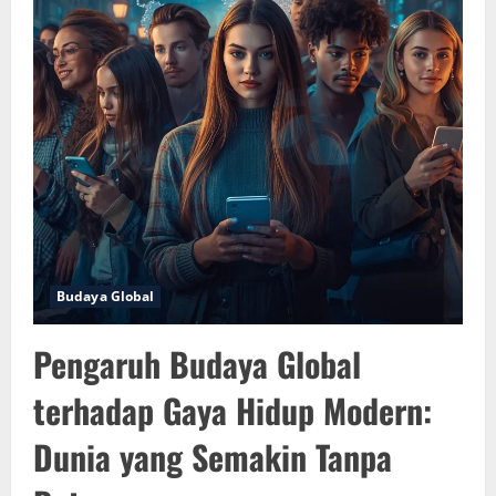
Budaya Global
Pengaruh Budaya Global
terhadap Gaya Hidup Modern:
Dunia yang Semakin Tanpa